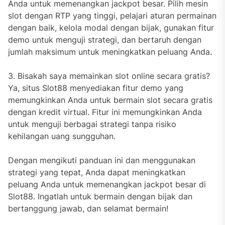
Anda untuk memenangkan jackpot besar. Pilih mesin
slot dengan RTP yang tinggi, pelajari aturan permainan
dengan baik, kelola modal dengan bijak, gunakan fitur
demo untuk menguji strategi, dan bertaruh dengan
jumlah maksimum untuk meningkatkan peluang Anda.
3. Bisakah saya memainkan slot online secara gratis?
Ya, situs Slot88 menyediakan fitur demo yang
memungkinkan Anda untuk bermain slot secara gratis
dengan kredit virtual. Fitur ini memungkinkan Anda
untuk menguji berbagai strategi tanpa risiko
kehilangan uang sungguhan.
Dengan mengikuti panduan ini dan menggunakan
strategi yang tepat, Anda dapat meningkatkan
peluang Anda untuk memenangkan jackpot besar di
Slot88. Ingatlah untuk bermain dengan bijak dan
bertanggung jawab, dan selamat bermain!