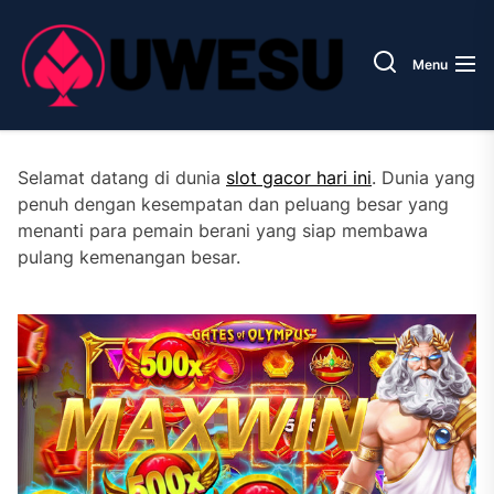
Skip
UWES
to
the
Menu
content
Selamat datang di dunia
slot gacor hari ini
. Dunia yang
penuh dengan kesempatan dan peluang besar yang
menanti para pemain berani yang siap membawa
pulang kemenangan besar.