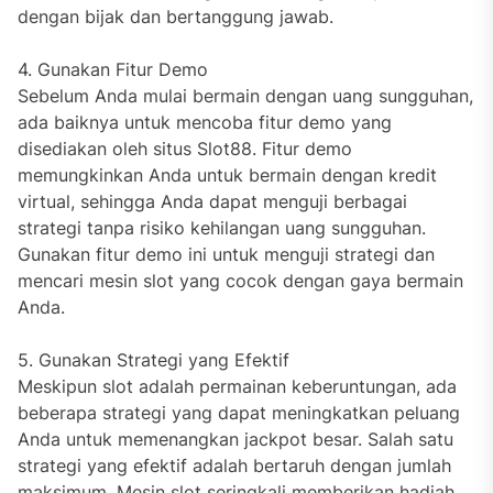
dengan bijak dan bertanggung jawab.
4. Gunakan Fitur Demo
Sebelum Anda mulai bermain dengan uang sungguhan,
ada baiknya untuk mencoba fitur demo yang
disediakan oleh situs Slot88. Fitur demo
memungkinkan Anda untuk bermain dengan kredit
virtual, sehingga Anda dapat menguji berbagai
strategi tanpa risiko kehilangan uang sungguhan.
Gunakan fitur demo ini untuk menguji strategi dan
mencari mesin slot yang cocok dengan gaya bermain
Anda.
5. Gunakan Strategi yang Efektif
Meskipun slot adalah permainan keberuntungan, ada
beberapa strategi yang dapat meningkatkan peluang
Anda untuk memenangkan jackpot besar. Salah satu
strategi yang efektif adalah bertaruh dengan jumlah
maksimum. Mesin slot seringkali memberikan hadiah