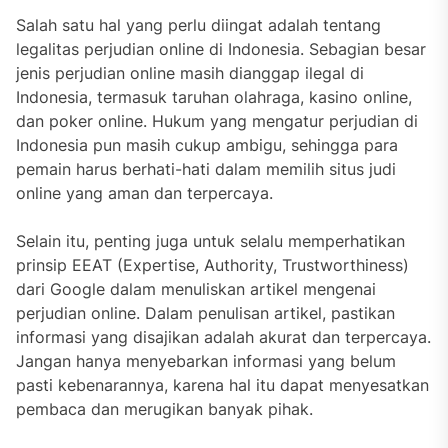
Salah satu hal yang perlu diingat adalah tentang
legalitas perjudian online di Indonesia. Sebagian besar
jenis perjudian online masih dianggap ilegal di
Indonesia, termasuk taruhan olahraga, kasino online,
dan poker online. Hukum yang mengatur perjudian di
Indonesia pun masih cukup ambigu, sehingga para
pemain harus berhati-hati dalam memilih situs judi
online yang aman dan terpercaya.
Selain itu, penting juga untuk selalu memperhatikan
prinsip EEAT (Expertise, Authority, Trustworthiness)
dari Google dalam menuliskan artikel mengenai
perjudian online. Dalam penulisan artikel, pastikan
informasi yang disajikan adalah akurat dan terpercaya.
Jangan hanya menyebarkan informasi yang belum
pasti kebenarannya, karena hal itu dapat menyesatkan
pembaca dan merugikan banyak pihak.