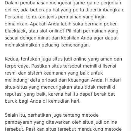
Dalam pembahasan mengenai game-game perjudian
online, ada beberapa hal yang perlu dipertimbangkan.
Pertama, tentukan jenis permainan yang ingin
dimainkan. Apakah Anda lebih suka bermain poker,
blackjack, atau slot online? Pilihlah permainan yang
sesuai dengan minat dan keahlian Anda agar dapat
memaksimalkan peluang kemenangan.
Kedua, tentukan juga situs judi online yang aman dan
terpercaya. Pastikan situs tersebut memiliki lisensi
resmi dan sistem keamanan yang baik untuk
melindungi data pribadi dan keuangan Anda. Hindari
situs-situs yang mencurigakan atau tidak memiliki
reputasi yang baik, karena hal itu dapat berakibat
buruk bagi Anda di kemudian hari.
Selain itu, perhatikan juga tentang metode
pembayaran yang ditawarkan oleh situs judi online
tersebut. Pastikan situs tersebut mendukung metode