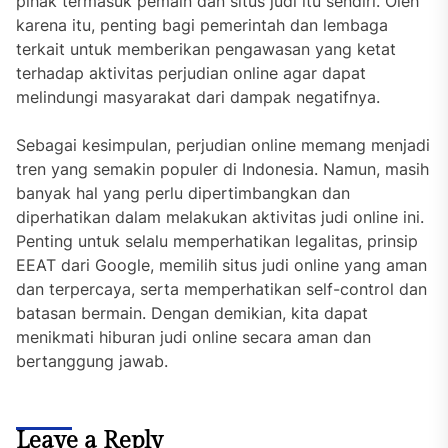
pihak termasuk pemain dan situs judi itu sendiri. Oleh
karena itu, penting bagi pemerintah dan lembaga
terkait untuk memberikan pengawasan yang ketat
terhadap aktivitas perjudian online agar dapat
melindungi masyarakat dari dampak negatifnya.
Sebagai kesimpulan, perjudian online memang menjadi
tren yang semakin populer di Indonesia. Namun, masih
banyak hal yang perlu dipertimbangkan dan
diperhatikan dalam melakukan aktivitas judi online ini.
Penting untuk selalu memperhatikan legalitas, prinsip
EEAT dari Google, memilih situs judi online yang aman
dan terpercaya, serta memperhatikan self-control dan
batasan bermain. Dengan demikian, kita dapat
menikmati hiburan judi online secara aman dan
bertanggung jawab.
Leave a Reply