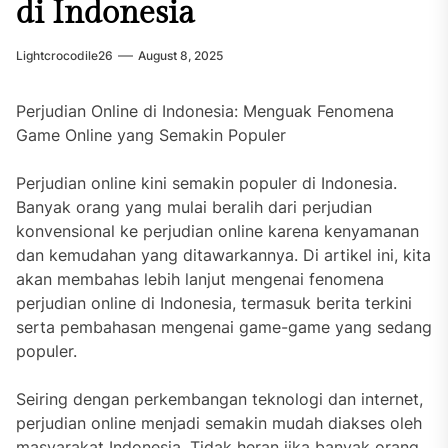
di Indonesia
Lightcrocodile26
August 8, 2025
Perjudian Online di Indonesia: Menguak Fenomena
Game Online yang Semakin Populer
Perjudian online kini semakin populer di Indonesia.
Banyak orang yang mulai beralih dari perjudian
konvensional ke perjudian online karena kenyamanan
dan kemudahan yang ditawarkannya. Di artikel ini, kita
akan membahas lebih lanjut mengenai fenomena
perjudian online di Indonesia, termasuk berita terkini
serta pembahasan mengenai game-game yang sedang
populer.
Seiring dengan perkembangan teknologi dan internet,
perjudian online menjadi semakin mudah diakses oleh
masyarakat Indonesia. Tidak heran jika banyak orang