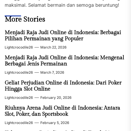
maksimal. Selamat bermain dan semoga beruntung!
More Stories
Menjadi Raja Judi Online di Indonesia: Berbagai
Pilihan Permainan yang Populer
Lightcrocodile26
March 22, 2026
Menjadi Raja Judi Online di Indonesia: Mengenal
Berbagai Jenis Permainan
Lightcrocodile26
March 7, 2026
Geliat Perjudian Online di Indonesia: Dari Poker
Hingga Slot Online
Lightcrocodile26
February 20, 2026
Riuhnya Arena Judi Online di Indonesia: Antara
Slot, Poker, dan Sportsbook
Lightcrocodile26
February 5, 2026