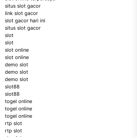
situs slot gacor
link slot gacor
slot gacor hari ini
situs slot gacor
slot
slot
slot online
slot online
demo slot
demo slot
demo slot
slot88
slot88
togel online
togel online
togel online
rtp slot
rtp slot