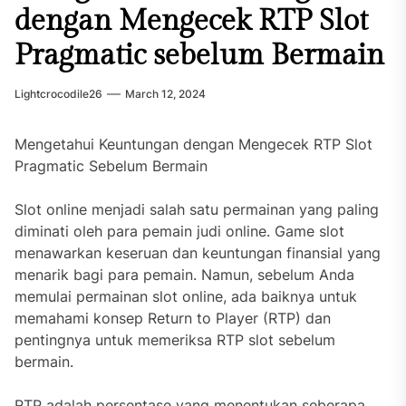
dengan Mengecek RTP Slot
Pragmatic sebelum Bermain
Lightcrocodile26
March 12, 2024
Mengetahui Keuntungan dengan Mengecek RTP Slot
Pragmatic Sebelum Bermain
Slot online menjadi salah satu permainan yang paling
diminati oleh para pemain judi online. Game slot
menawarkan keseruan dan keuntungan finansial yang
menarik bagi para pemain. Namun, sebelum Anda
memulai permainan slot online, ada baiknya untuk
memahami konsep Return to Player (RTP) dan
pentingnya untuk memeriksa RTP slot sebelum
bermain.
RTP adalah persentase yang menentukan seberapa