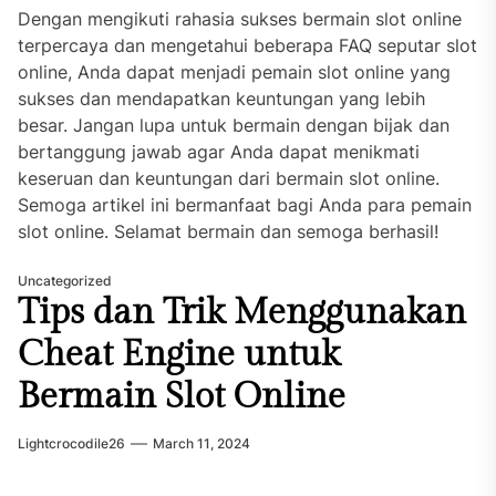
Dengan mengikuti rahasia sukses bermain slot online
terpercaya dan mengetahui beberapa FAQ seputar slot
online, Anda dapat menjadi pemain slot online yang
sukses dan mendapatkan keuntungan yang lebih
besar. Jangan lupa untuk bermain dengan bijak dan
bertanggung jawab agar Anda dapat menikmati
keseruan dan keuntungan dari bermain slot online.
Semoga artikel ini bermanfaat bagi Anda para pemain
slot online. Selamat bermain dan semoga berhasil!
Uncategorized
Tips dan Trik Menggunakan
Cheat Engine untuk
Bermain Slot Online
Lightcrocodile26
March 11, 2024