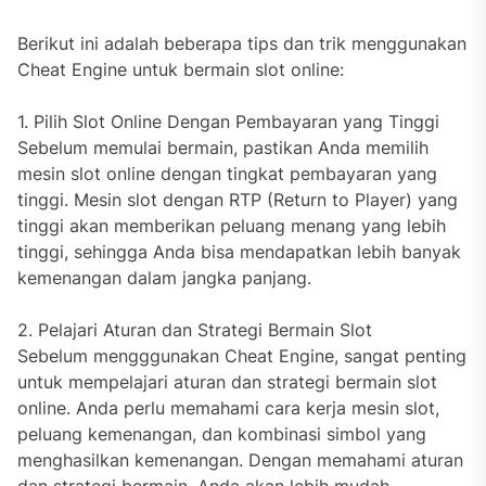
Berikut ini adalah beberapa tips dan trik menggunakan
Cheat Engine untuk bermain slot online:
1. Pilih Slot Online Dengan Pembayaran yang Tinggi
Sebelum memulai bermain, pastikan Anda memilih
mesin slot online dengan tingkat pembayaran yang
tinggi. Mesin slot dengan RTP (Return to Player) yang
tinggi akan memberikan peluang menang yang lebih
tinggi, sehingga Anda bisa mendapatkan lebih banyak
kemenangan dalam jangka panjang.
2. Pelajari Aturan dan Strategi Bermain Slot
Sebelum mengggunakan Cheat Engine, sangat penting
untuk mempelajari aturan dan strategi bermain slot
online. Anda perlu memahami cara kerja mesin slot,
peluang kemenangan, dan kombinasi simbol yang
menghasilkan kemenangan. Dengan memahami aturan
dan strategi bermain, Anda akan lebih mudah