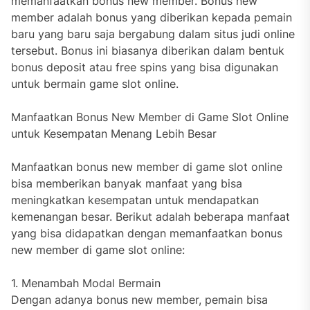
memanfaatkan bonus new member. Bonus new
member adalah bonus yang diberikan kepada pemain
baru yang baru saja bergabung dalam situs judi online
tersebut. Bonus ini biasanya diberikan dalam bentuk
bonus deposit atau free spins yang bisa digunakan
untuk bermain game slot online.
Manfaatkan Bonus New Member di Game Slot Online
untuk Kesempatan Menang Lebih Besar
Manfaatkan bonus new member di game slot online
bisa memberikan banyak manfaat yang bisa
meningkatkan kesempatan untuk mendapatkan
kemenangan besar. Berikut adalah beberapa manfaat
yang bisa didapatkan dengan memanfaatkan bonus
new member di game slot online:
1. Menambah Modal Bermain
Dengan adanya bonus new member, pemain bisa