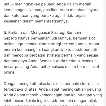
untuk meningkatkan peluang Anda dalam meraih
kemenangan. Namun, pastikan Anda membaca syarat
dan ketentuan yang berlaku agar tidak terjadi
kesalahan dalam memanfaatkannya.
5. Berlatih dan Menguasai Strategi Bermain
Seperti halnya permainan judi lainnya, bermain slot
online juga memerlukan strategi tertentu untuk dapat
meraih kemenangan. Luangkan waktu untuk berlatih
dan mencoba berbagai strategi bermain yang sesuai
dengan gaya Anda. Semakin Anda berlatih, semakin
besar peluang Anda untuk sukses dalam bermain slot
online.
Dengan mengikuti rahasia sukses bermain slot online
terpercaya di atas, Anda dapat meningkatkan peluang
Anda dalam meraih kemenangan dan keuntungan yang
lebih besar. Selalu ingat untuk bermain dengan bijak