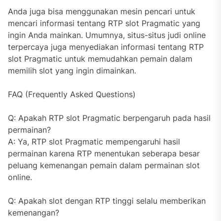
Anda juga bisa menggunakan mesin pencari untuk
mencari informasi tentang RTP slot Pragmatic yang
ingin Anda mainkan. Umumnya, situs-situs judi online
terpercaya juga menyediakan informasi tentang RTP
slot Pragmatic untuk memudahkan pemain dalam
memilih slot yang ingin dimainkan.
FAQ (Frequently Asked Questions)
Q: Apakah RTP slot Pragmatic berpengaruh pada hasil
permainan?
A: Ya, RTP slot Pragmatic mempengaruhi hasil
permainan karena RTP menentukan seberapa besar
peluang kemenangan pemain dalam permainan slot
online.
Q: Apakah slot dengan RTP tinggi selalu memberikan
kemenangan?