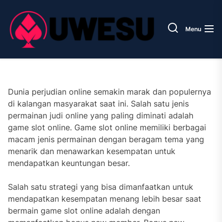
Skip
UWES
to
the
Menu
content
Dunia perjudian online semakin marak dan populernya
di kalangan masyarakat saat ini. Salah satu jenis
permainan judi online yang paling diminati adalah
game slot online. Game slot online memiliki berbagai
macam jenis permainan dengan beragam tema yang
menarik dan menawarkan kesempatan untuk
mendapatkan keuntungan besar.
Salah satu strategi yang bisa dimanfaatkan untuk
mendapatkan kesempatan menang lebih besar saat
bermain game slot online adalah dengan