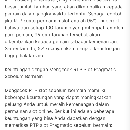
besar jumlah taruhan yang akan dikembalikan kepada
pemain dalam jangka waktu tertentu. Sebagai contoh,
jika RTP suatu permainan slot adalah 95%, ini berarti
bahwa dari setiap 100 taruhan yang ditempatkan oleh
para pemain, 95 dari taruhan tersebut akan
dikembalikan kepada pemain sebagai kemenangan.
Sementara itu, 5% sisanya akan menjadi keuntungan
bagi pihak kasino.
Keuntungan dengan Mengecek RTP Slot Pragmatic
Sebelum Bermain
Mengecek RTP slot sebelum bermain memiliki
beberapa keuntungan yang dapat meningkatkan
peluang Anda untuk meraih kemenangan dalam
permainan slot online. Berikut ini adalah beberapa
keuntungan yang bisa Anda dapatkan dengan
memeriksa RTP slot Pragmatic sebelum bermain: