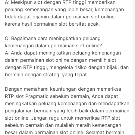
A: Meskipun slot dengan RTP tinggi memberikan
peluang kemenangan yang lebih besar, kemenangan
tidak dapat dijamin dalam permainan slot online
karena hasil permainan slot bersifat acak.
Q: Bagaimana cara meningkatkan peluang
kemenangan dalam permainan slot online?
A: Anda dapat meningkatkan peluang kemenangan
dalam permainan slot online dengan memilih slot
dengan RTP tinggi, mengelola risiko dengan bijak, dan
bermain dengan strategi yang tepat.
Dengan memahami keuntungan dengan memeriksa
RTP slot Pragmatic sebelum bermain, Anda dapat
meningkatkan peluang kemenangan dan mendapatkan
pengalaman bermain yang lebih baik dalam permainan
slot online. Jangan ragu untuk memeriksa RTP slot
sebelum bermain dan mulailah meraih kemenangan
besar dalam permainan slot online. Selamat bermain