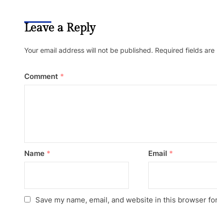
Leave a Reply
Your email address will not be published.
Required fields ar
Comment
*
Name
*
Email
*
Save my name, email, and website in this browser fo