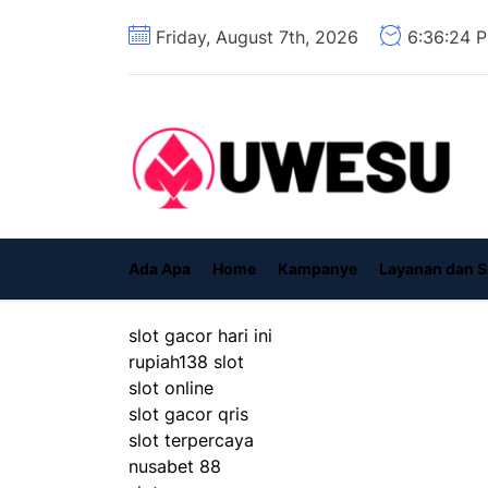
Skip
Friday, August 7th, 2026
6:36:25 
to
the
content
Ada Apa
Home
Kampanye
Layanan dan S
slot gacor hari ini
⁠rupiah138 slot
slot online
slot gacor qris
slot terpercaya
nusabet 88