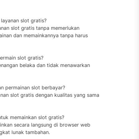
ayanan slot gratis?
anan slot gratis tanpa memerlukan
ainan dan memainkannya tanpa harus
rmain slot gratis?
esenangan belaka dan tidak menawarkan
an permainan slot berbayar?
nan slot gratis dengan kualitas yang sama
tuk memainkan slot gratis?
ainkan secara langsung di browser web
gkat lunak tambahan.