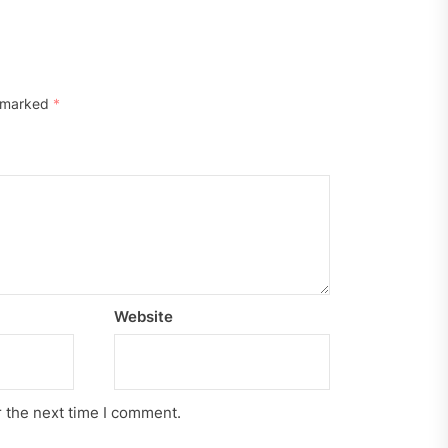
e marked
*
Website
r the next time I comment.