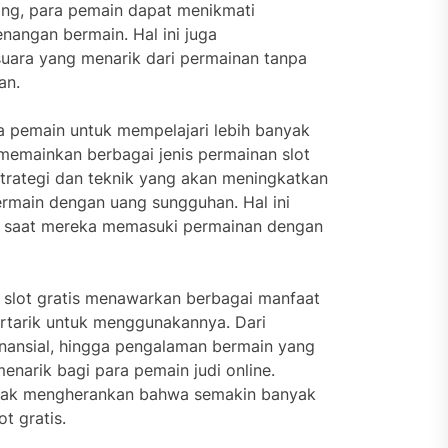
ng, para pemain dapat menikmati
nangan bermain. Hal ini juga
uara yang menarik dari permainan tanpa
an.
ra pemain untuk mempelajari lebih banyak
 memainkan berbagai jenis permainan slot
trategi dan teknik yang akan meningkatkan
rmain dengan uang sungguhan. Hal ini
p saat mereka memasuki permainan dengan
 slot gratis menawarkan berbagai manfaat
rtarik untuk menggunakannya. Dari
inansial, hingga pengalaman bermain yang
 menarik bagi para pemain judi online.
idak mengherankan bahwa semakin banyak
t gratis.