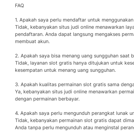
FAQ
1. Apakah saya perlu mendaftar untuk menggunakan l
Tidak, kebanyakan situs judi online menawarkan lay
pendaftaran. Anda dapat langsung mengakses perm
membuat akun.
2. Apakah saya bisa menang uang sungguhan saat be
Tidak, layanan slot gratis hanya ditujukan untuk k
kesempatan untuk menang uang sungguhan.
3. Apakah kualitas permainan slot gratis sama deng
Ya, kebanyakan situs judi online menawarkan permai
dengan permainan berbayar.
4. Apakah saya perlu mengunduh perangkat lunak un
Tidak, kebanyakan permainan slot gratis dapat dim
Anda tanpa perlu mengunduh atau menginstal peran