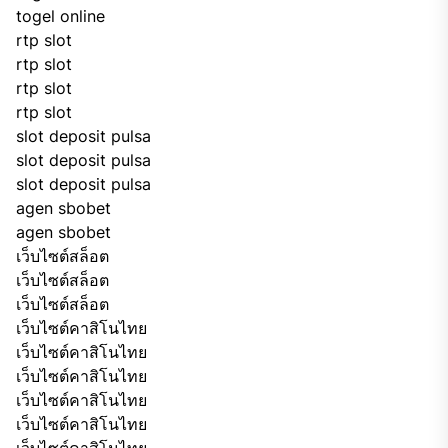
togel online
rtp slot
rtp slot
rtp slot
rtp slot
slot deposit pulsa
slot deposit pulsa
slot deposit pulsa
agen sbobet
agen sbobet
เว็บไซต์สล็อต
เว็บไซต์สล็อต
เว็บไซต์สล็อต
เว็บไซต์คาสิโนไทย
เว็บไซต์คาสิโนไทย
เว็บไซต์คาสิโนไทย
เว็บไซต์คาสิโนไทย
เว็บไซต์คาสิโนไทย
เว็บไซต์คาสิโนไทย