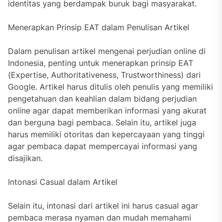
identitas yang berdampak buruk bagi masyarakat.
Menerapkan Prinsip EAT dalam Penulisan Artikel
Dalam penulisan artikel mengenai perjudian online di
Indonesia, penting untuk menerapkan prinsip EAT
(Expertise, Authoritativeness, Trustworthiness) dari
Google. Artikel harus ditulis oleh penulis yang memiliki
pengetahuan dan keahlian dalam bidang perjudian
online agar dapat memberikan informasi yang akurat
dan berguna bagi pembaca. Selain itu, artikel juga
harus memiliki otoritas dan kepercayaan yang tinggi
agar pembaca dapat mempercayai informasi yang
disajikan.
Intonasi Casual dalam Artikel
Selain itu, intonasi dari artikel ini harus casual agar
pembaca merasa nyaman dan mudah memahami