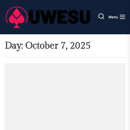
Skip
UWES
to
the
Menu
content
Day:
October 7, 2025