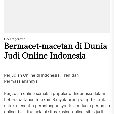
Uncategorized
Bermacet-macetan di Dunia
Judi Online Indonesia
Perjudian Online di Indonesia: Tren dan
Permasalahannya
Perjudian online semakin populer di Indonesia dalam
beberapa tahun terakhir. Banyak orang yang tertarik
untuk mencoba peruntungannya dalam dunia perjudian
online, baik itu melalui situs kasino online, situs judi